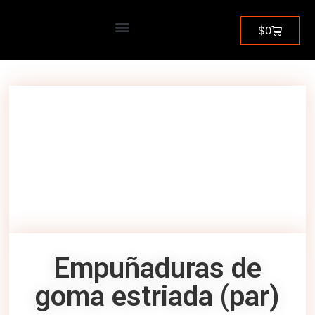
Inicio
/
Herramientas de poda
/ Empuñaduras de
$
0
goma estriada (par)
Empuñaduras de
goma estriada (par)