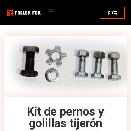
Inicio
/
Herramientas de poda
/ Kit de pernos y
$
0
golillas tijerón
Kit de pernos y
golillas tijerón